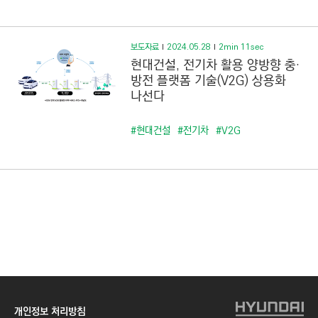
C
T
I
보도자료
2024.05.28
2min 11sec
O
현대건설, 전기차 활용 양방향 충·
N
방전 플랫폼 기술(V2G) 상용화
나선다
)
#현대건설
#전기차
#V2G
개인정보 처리방침