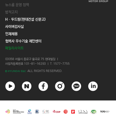
뉴스룸 운영 정책
법적고지
Hㆍ두드림(현대건설 신문고)
사이버감사실
인재채용
협력사 우수기술 제안센터
패밀리사이트
03058 서울시 종로구 율곡로 75 현대빌딩 ㅣ
사업자등록번호 101-81-16293 ㅣ T. 1577-7755
ALL RIGHTS RESERVED.
© HYUNDAI E&C.
유
네
페
인
카
링
튜
이
이
스
카
크
브
버
스
타
오
드
북
그
톡
인