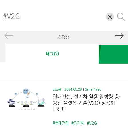
I
N
삭
검
E
제
색
E
R
4 Tabs
I
N
태그(2)
G
&
C
O
N
뉴스룸
2024.05.28
2min 1sec
현대건설, 전기차 활용 양방향 충·
S
방전 플랫폼 기술(V2G) 상용화
T
나선다
R
U
#현대건설
#전기차
#V2G