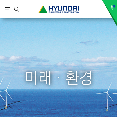
현
메
검
대
뉴
색
건
설
(
H
Y
U
N
미래 · 환경
D
A
I
:
E
N
G