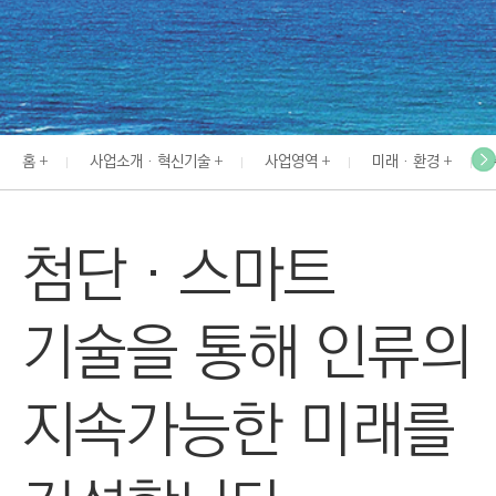
I
N
E
E
R
홈
사업소개 · 혁신기술
사업영역
미래 · 환경
I
N
G
첨단‧스마트
&
C
O
기술을 통해 인류의
N
S
지속가능한 미래를
T
R
U