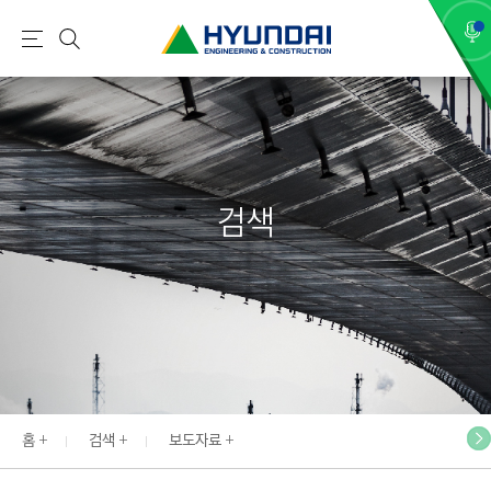
현
메
검
대
뉴
색
건
설
(
H
검색
Y
U
N
D
A
I
:
E
홈
검색
보도자료
N
G