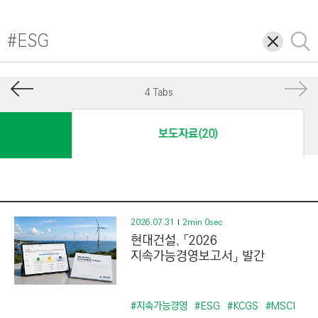
I
N
삭
검
E
제
색
E
R
4 Tabs
I
N
보도자료(20)
G
&
C
O
N
2026.07.31
2min 0sec
현대건설, 「2026
S
지속가능경영보고서」 발간
T
R
U
#지속가능경영
#ESG
#KCGS
#MSCI