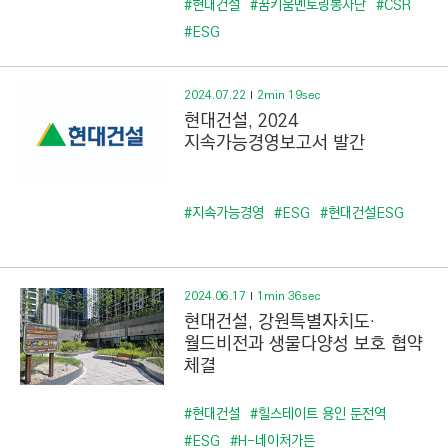
#현대건설
#꿈키움멘토링봉사단
#CSR
#ESG
2024.07.22
2min 19sec
현대건설, 2024
지속가능경영보고서 발간
#지속가능경영
#ESG
#현대건설ESG
2024.06.17
1min 36sec
현대건설, 강원특별자치도·
월드비전과 생물다양성 보호 협약
체결
#현대건설
#힐스테이트 용인 둔전역
#ESG
#H-네이처가든