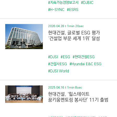
C
#지속가능경영보고서
#DJBIC
T
#H-SYNC
#ESRS
I
O
2026.04.28
1min 20sec
N
현대건설, 글로벌 ESG 평가
)
‘건설업 부문 세계 1위’ 달성
#DJSI
#ESG
#현대건설ESG
#건설사ESG
#Hyundai E&C ESG
#DJSI World
2025.04.16
1min 8sec
현대건설, ‘힐스테이트
꿈키움멘토링 봉사단’ 11기 출범