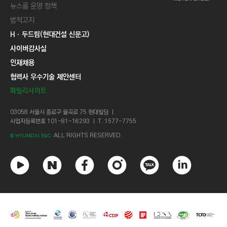
뉴스룸 운영 정책
법적고지
Hㆍ두드림(현대건설 신문고)
사이버감사실
인재채용
협력사 우수기술 제안센터
패밀리사이트
03058 서울시 종로구 율곡로 75 현대빌딩 ㅣ
사업자등록번호 101-81-16293 ㅣ T. 1577-7755
ALL RIGHTS RESERVED.
© HYUNDAI E&C.
유
네
페
인
카
링
튜
이
이
스
카
크
브
버
스
타
오
드
북
그
톡
인