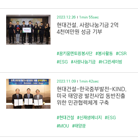
2023.12.26
1min 55sec
현대건설, 사랑나눔기금 2억
4천여만원 성금 기부
#꿈키움멘토링봉사단
#봉사활동
#CSR
#ESG
#사랑나눔기금
#H그린세이빙
2023.11.09
1min 42sec
현대건설-한국중부발전-KIND,
미국 태양광 발전사업 동반진출
위한 민관협력체계 구축
#현대건설
#신재생에너지
#ESG
#MOU
#태양광