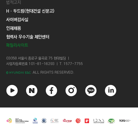
법적고지
Hㆍ두드림(현대건설 신문고)
사이버감사실
인재채용
협력사 우수기술 제안센터
패밀리사이트
03058 서울시 종로구 율곡로 75 현대빌딩 ㅣ
사업자등록번호 101-81-16293 ㅣ T. 1577-7755
ALL RIGHTS RESERVED.
© HYUNDAI E&C.
유
네
페
인
카
링
튜
이
이
스
카
크
브
버
스
타
오
드
북
그
톡
인
램