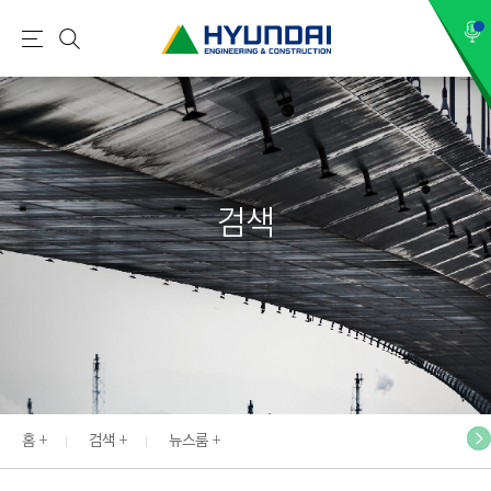
현
메
검
대
뉴
색
건
설
(
H
검색
Y
U
N
D
A
I
:
E
홈
검색
뉴스룸
N
G