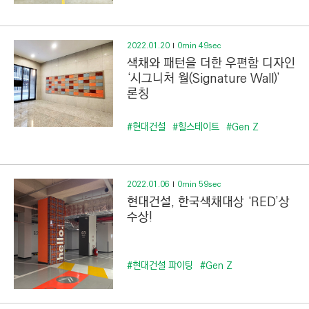
C
T
I
2022.01.20
0min 49sec
O
색채와 패턴을 더한 우편함 디자인
N
‘시그니처 월(Signature Wall)’
론칭
)
#현대건설
#힐스테이트
#Gen Z
2022.01.06
0min 59sec
현대건설, 한국색채대상 ‘RED’상
수상!
#현대건설 파이팅
#Gen Z