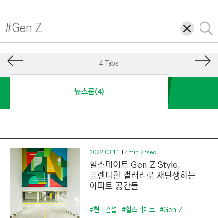
I
N
삭
검
E
제
색
E
R
4 Tabs
I
N
뉴스룸(4)
G
&
C
O
N
2022.03.11
4min 27sec
힐스테이트 Gen Z Style,
S
트렌디한 갤러리로 재탄생하는
T
아파트 공간들
R
U
#현대건설
#힐스테이트
#Gen Z