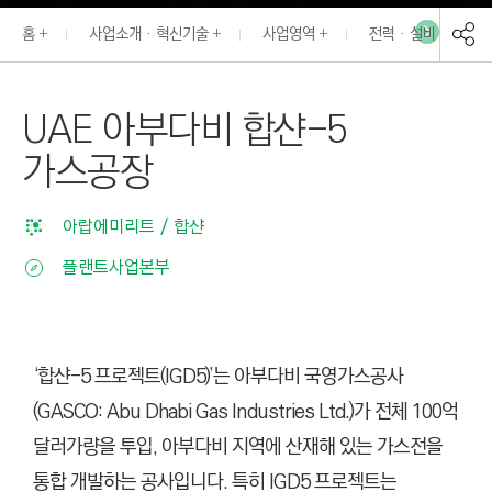
I
홈
사업소개 · 혁신기술
사업영역
전력 · 설비
N
E
E
UAE 아부다비 합샨-5
R
가스공장
I
N
G
아랍에미리트 / 합샨
&
플랜트사업본부
C
O
N
S
‘합샨-5 프로젝트(
IGD5)
’는 아부다비 국영가스공사
T
(GASCO: Abu Dhabi Gas Industries Ltd.)가 전체 100억
R
달러가량을 투입, 아부다비 지역에 산재해 있는 가스전을
U
통합 개발하는 공사입니다. 특히
IGD5
프로젝트는