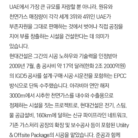
C
UAE에서 가장 큰 규모를 자랑할 뿐 아니라, 원유와
T
천연가스 매장량이 각각 세계 3위와 4위인 UAE가
I
O
부존자원을 그대로 판매하는 것에서 벗어나 직접 공장을
N
지어 부를 창출하는 시설을 건설한다는 데 의미가
)
있습니다.
현대건설은 그간의 시공 노하우와 기술력을 인정받아
2009년 7월, 총 공사비 약 17억 달러(한화 2조 2000억원)
의 IGD5 공사를 설계·구매·시공·시운전을 포함하는 EPCC
방식으로 단독 수주했습니다. 아라비아 연안 해저
3000m에서 시추한 천연가스를 내수와 수출용으로
정제하는 시설을 짓는 프로젝트로, 현대건설은 전기, 스팀,
물 공급설비, 160km에 달하는 신규 파이프라인 네트워크,
기존 가스처리 공장의 확장 및 보수공사 등이 포함된 Utility
& Offsite Package의 시공을 맡았습니다. 준공과 함께