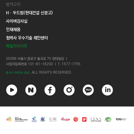
법적고지
Hㆍ두드림(현대건설 신문고)
사이버감사실
인재채용
협력사 우수기술 제안센터
패밀리사이트
03058 서울시 종로구 율곡로 75 현대빌딩 ㅣ
사업자등록번호 101-81-16293 ㅣ T. 1577-7755
ALL RIGHTS RESERVED.
© HYUNDAI E&C.
유
네
페
인
카
링
튜
이
이
스
카
크
브
버
스
타
오
드
북
그
톡
인
램