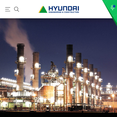
현
메
검
대
뉴
색
건
설
(
H
Y
U
N
D
A
I
:
E
N
G