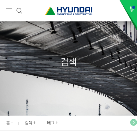
현
메
검
대
뉴
색
건
설
(
H
검색
Y
U
N
D
A
I
:
E
홈
검색
태그
N
G