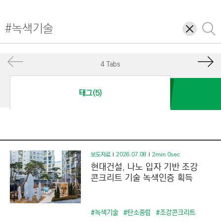
I
N
삭
검
E
제
색
E
R
4 Tabs
I
N
태그(5)
G
&
C
O
N
보도자료
2026.07.08
2min 0sec
현대건설, 나노 입자 기반 조강
S
콘크리트 기술 녹색인증 획득
T
R
U
#녹색기술
#탄소중립
#조강콘크리트