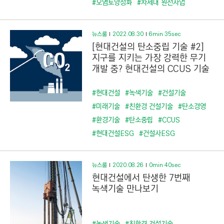
#오염토양정화
#차세대 원전사업
뉴스룸
2022.08.30
6min 35sec
[현대건설의 탄소중립 기술 #2]
지구를 지키는 가장 강력한 무기
개발 중? 현대건설의 CCUS 기술
#현대건설
#녹색기술
#건설기술
#미래기술
#친환경 건설기술
#탄소경영
#환경기술
#탄소중립
#CCUS
#현대건설ESG
#건설사ESG
뉴스룸
2020.08.26
0min 40sec
현대건설에서 탄생한 7번째
녹색기술 만나보기