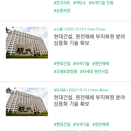
C
#콘크리트
#저탄소
#녹색기술 인증
T
#순환자원
I
O
뉴스룸
2022.10.13
1min 31sec
N
현대건설, 원전해체 부지복원 분야
)
상용화 기술 확보
#현대건설
#녹색기술
#원전해체
#오염토양정화
#차세대 원전사업
보도자료
2022.10.13
1min 46sec
현대건설, 원전해체 부지복원 분야
상용화 기술 확보
#현대건설
#녹색기술
#원전해체