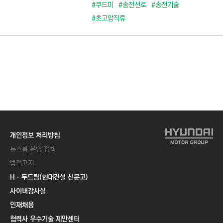
C
#쿠드미
#송전선로
#송전기술
T
#초고압직류
I
O
N
)
개인정보 처리방침
뉴스룸 운영 정책
법적고지
Hㆍ두드림(현대건설 신문고)
사이버감사실
인재채용
협력사 우수기술 제안센터