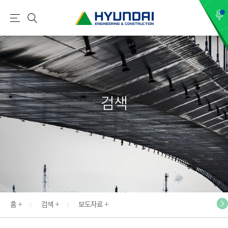
현
메
검
대
뉴
색
건
설
(
H
검색
Y
U
N
D
A
I
:
E
홈
검색
보도자료
N
G