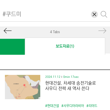
I
N
삭
검
E
제
색
E
R
4 Tabs
I
N
보도자료(1)
G
&
C
O
N
2024.11.12
0min 17sec
현대건설, 차세대 송전기술로
S
사우디 전력 새 역사 쓴다
T
R
U
#현대건설
#사우디아라비아
#리야드