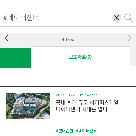
I
N
삭
검
E
제
색
E
R
4 Tabs
I
N
보도자료(2)
G
&
C
O
N
2025.10.24
1min 45sec
국내 최대 규모 하이퍼스케일
S
데이터센터 시대를 열다
T
R
U
#현대건설
#데이터센터