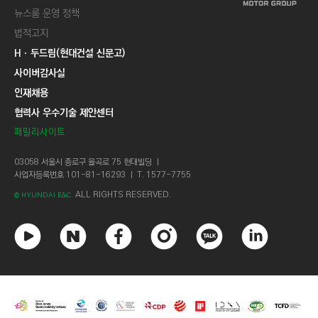
뉴스룸 운영 정책
법적고지
Hㆍ두드림(현대건설 신문고)
사이버감사실
인재채용
협력사 우수기술 제안센터
패밀리사이트
03058 서울시 종로구 율곡로 75 현대빌딩 ㅣ
사업자등록번호 101-81-16293 ㅣ T. 1577-7755
ALL RIGHTS RESERVED.
© HYUNDAI E&C.
유
네
페
인
카
링
튜
이
이
스
카
크
브
버
스
타
오
드
북
그
톡
인