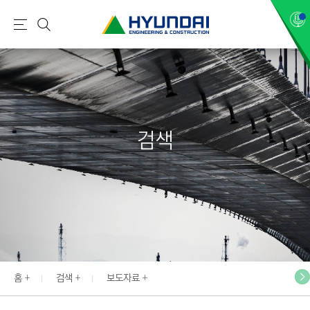
현
메
검
대
뉴
색
건
설
(
H
검색
Y
U
N
D
A
I
:
E
홈
검색
보도자료
N
G