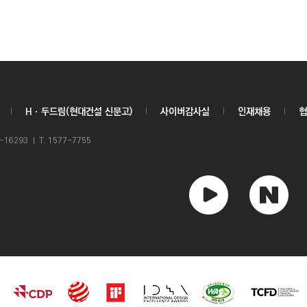
Hㆍ두드림(현대건설 신문고)
사이버감사실
인재채용
협
6293 ㅣ T. 1577-7755
유
네
튜
이
브
버