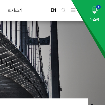
4
EN
회사소개
검
전
색
체
뉴스룸
메
뉴