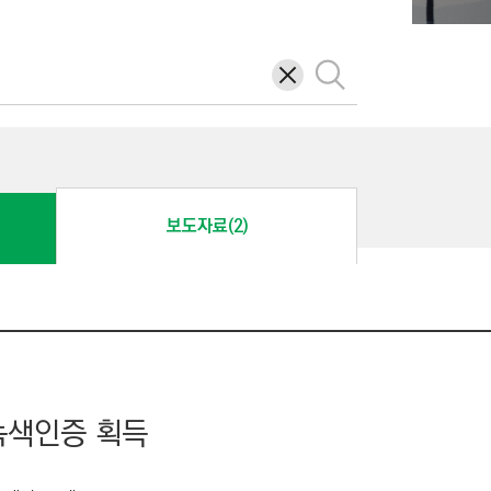
삭
검
제
색
보도자료(2)
녹색인증 획득