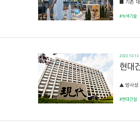
■ 기존 대
C
T
#녹색기술
I
O
N
)
2022.10.13
현대건
▲ 방사성 
#현대건설