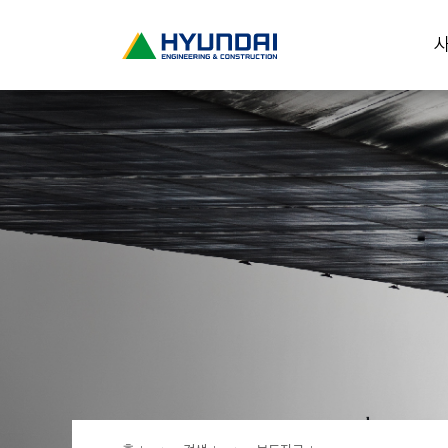
현
사
대
건
설
(
H
Y
U
N
D
A
I
:
E
N