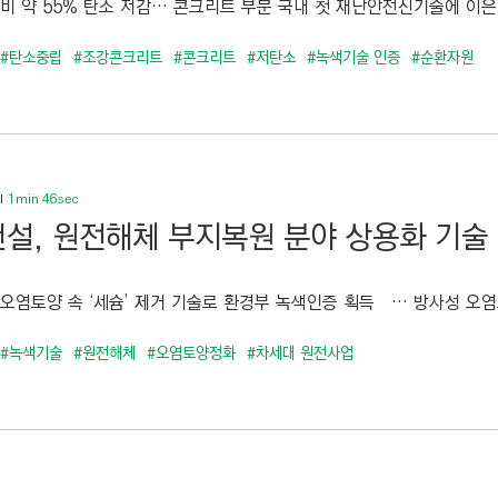
비 약 55% 탄소 저감… 콘크리트 부문 국내 첫 재난안전신기술에 이은 
#탄소중립
#조강콘크리트
#콘크리트
#저탄소
#녹색기술 인증
#순환자원
1min 46sec
설, 원전해체 부지복원 분야 상용화 기술
오염토양 속 ‘세슘’ 제거 기술로 환경부 녹색인증 획득 … 방사성 오염토양
#녹색기술
#원전해체
#오염토양정화
#차세대 원전사업