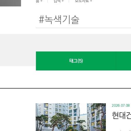
G
홈
검색
보도자료
I
N
E
E
R
I
N
태그(5)
G
&
C
O
N
S
2026.07.08
T
현대건
R
U