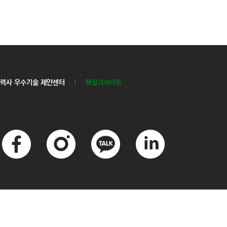
력사 우수기술 제안센터
패밀리사이트
페
인
카
링
이
스
카
크
스
타
오
드
북
그
톡
인
램