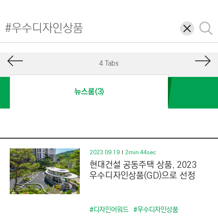
I
N
삭
검
E
제
색
E
R
4 Tabs
I
N
뉴스룸(3)
G
&
C
O
N
2023.09.19
2min 44sec
현대건설 공동주택 상품, 2023
S
우수디자인상품(GD)으로 선정
T
R
U
#디자인어워드
#우수디자인상품