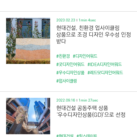
C
T
I
2023.02.23
1min 4sec
O
현대건설, 친환경 업사이클링
N
상품으로 조경 디자인 우수성 인정
받다
)
#친환경
#디자인어워드
#굿디자인어워드
#IDEA디자인어워드
#우수디자인상품
#레드닷디자인어워드
#업사이클링
2022.09.16
1min 27sec
현대건설 공동주택 상품
‘우수디자인상품(GD)’으로 선정
#현대건설
#힐스테이트