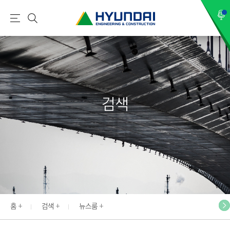
현
메
검
대
뉴
색
건
설
(
H
검색
Y
U
N
D
A
I
:
E
홈
검색
뉴스룸
N
G