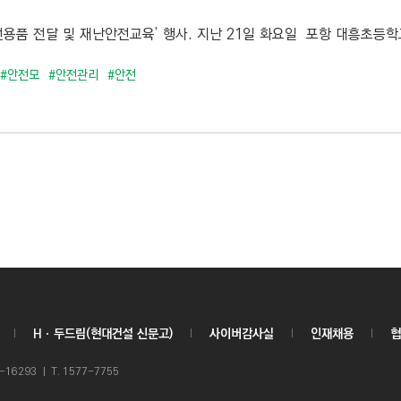
전용품 전달 및 재난안전교육’ 행사. 지난 21일 화요일 포항 대흥초등학교
#안전모
#안전관리
#안전
Hㆍ두드림(현대건설 신문고)
사이버감사실
인재채용
협
6293 ㅣ T. 1577-7755