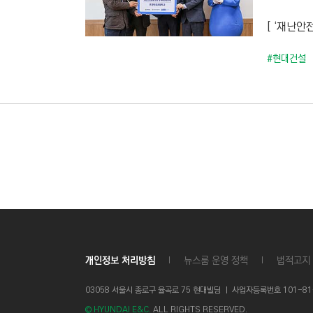
C
T
[ ‘재난안
I
#현대건설
O
N
)
개인정보 처리방침
뉴스룸 운영 정책
법적고지
03058 서울시 종로구 율곡로 75 현대빌딩 ㅣ
사업자등록번호 101-81-1
© HYUNDAI E&C.
ALL RIGHTS RESERVED.