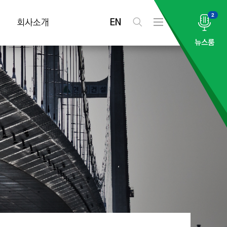
2
EN
회사소개
검
전
색
체
뉴스룸
메
뉴