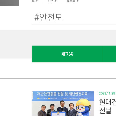
G
홈
검색
뉴스룸
I
N
E
E
R
I
N
태그(4)
G
&
C
O
N
S
2023.11.29
T
현대건
R
전달
U