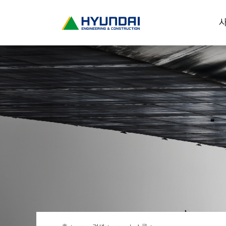
현
사
대
건
설
(
H
Y
U
N
D
A
I
:
E
N