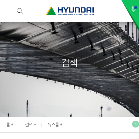
현
메
검
대
뉴
색
건
설
(
H
검색
Y
U
N
D
A
I
:
E
홈
검색
뉴스룸
N
G