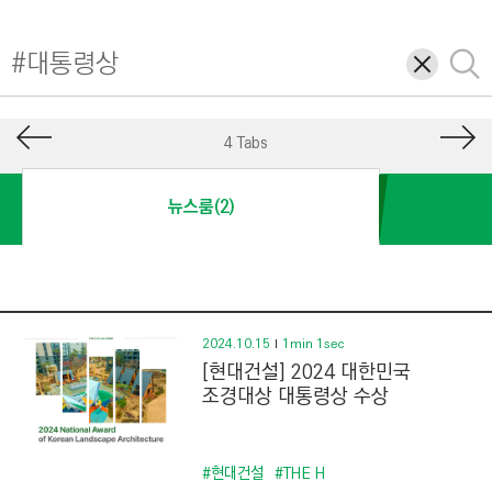
I
N
삭
검
E
제
색
E
R
4 Tabs
I
N
뉴스룸(2)
G
&
C
O
N
2024.10.15
1min 1sec
[현대건설] 2024 대한민국
S
조경대상 대통령상 수상
T
R
U
#현대건설
#THE H