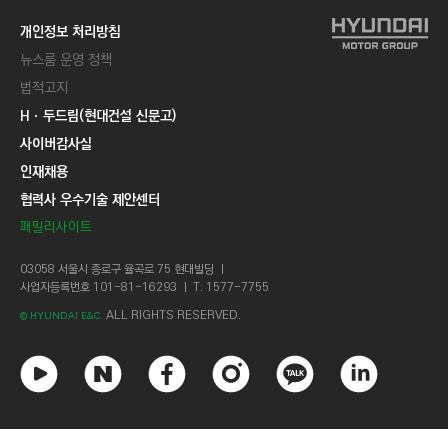
개인정보 처리방침
뉴스룸 운영 정책
법적고지
Hㆍ두드림(현대건설 신문고)
사이버감사실
인재채용
협력사 우수기술 제안센터
패밀리사이트
03058 서울시 종로구 율곡로 75 현대빌딩 ㅣ
사업자등록번호 101-81-16293 ㅣ T. 1577-7755
ALL RIGHTS RESERVED.
© HYUNDAI E&C.
유
네
페
인
카
링
튜
이
이
스
카
크