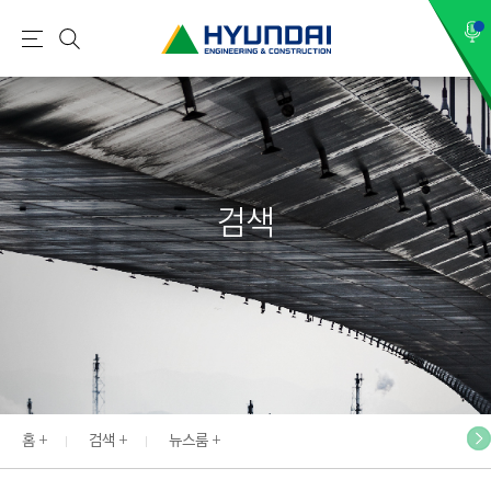
현
메
검
대
뉴
색
건
설
(
H
검색
Y
U
N
D
A
I
:
E
홈
검색
뉴스룸
N
G