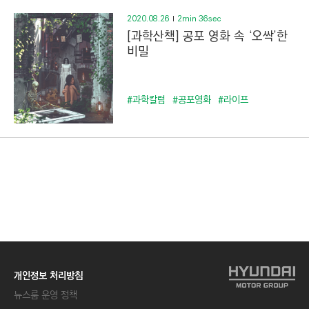
2020.08.26
2min 36sec
[과학산책] 공포 영화 속 ‘오싹’한
비밀
#과학칼럼
#공포영화
#라이프
개인정보 처리방침
뉴스룸 운영 정책