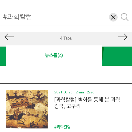
I
N
삭
검
E
제
색
E
R
4 Tabs
I
N
뉴스룸(4)
G
&
C
O
N
2021.06.25
2min 12sec
[과학칼럼] 벽화를 통해 본 과학
S
강국, 고구려
T
R
U
#과학칼럼