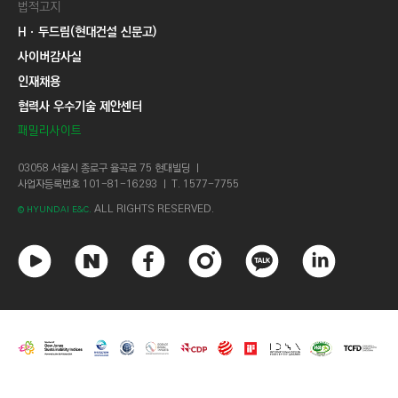
법적고지
Hㆍ두드림(현대건설 신문고)
사이버감사실
인재채용
협력사 우수기술 제안센터
패밀리사이트
03058 서울시 종로구 율곡로 75 현대빌딩 ㅣ
사업자등록번호 101-81-16293 ㅣ T. 1577-7755
ALL RIGHTS RESERVED.
© HYUNDAI E&C.
유
네
페
인
카
링
튜
이
이
스
카
크
브
버
스
타
오
드
북
그
톡
인
램