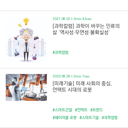
C
T
I
2021.06.02
3min 42sec
O
[과학칼럼] 과학이 바꾸는 인류의
N
삶 ‘역사성·우연성·불확실성’
)
#과학칼럼
2020.08.26
3min 7sec
[미래기술] 미래 사회의 중심,
언택트 시대의 로봇
#스마트건설
#언택트
#트렌드
#웨어러블 로봇
#스마트기술
#과학칼럼