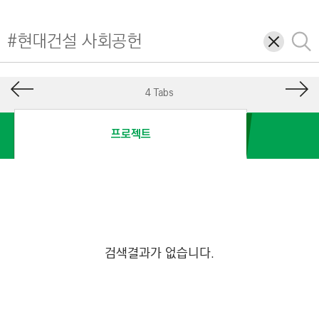
I
N
삭
검
E
제
색
E
R
4 Tabs
I
N
프로젝트
G
&
C
O
N
S
검색결과가 없습니다.
T
R
U