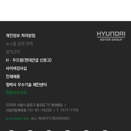
C
T
I
O
N
개인정보 처리방침
)
뉴스룸 운영 정책
법적고지
Hㆍ두드림(현대건설 신문고)
사이버감사실
인재채용
협력사 우수기술 제안센터
패밀리사이트
03058 서울시 종로구 율곡로 75 현대빌딩 ㅣ
사업자등록번호 101-81-16293 ㅣ T. 1577-7755
ALL RIGHTS RESERVED.
© HYUNDAI E&C.