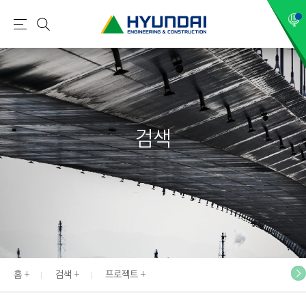
현
메
검
대
뉴
색
건
설
(
H
검색
Y
U
N
D
A
I
:
E
홈
검색
프로젝트
N
G