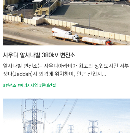
C
T
I
O
N
)
사우디 알사나빌 380kV 변전소
알사나빌 변전소는 사우디아라비아 최고의 상업도시인 서부
젯다(Jeddah)시 외곽에 위치하며, 인근 산업지...
#변전소
#에너지사업
#현대건설