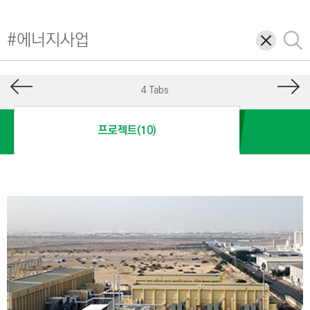
I
N
삭
검
E
제
색
E
R
4 Tabs
I
N
프로젝트(10)
G
&
C
O
N
S
T
R
U