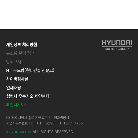
개인정보 처리방침
뉴스룸 운영 정책
법적고지
Hㆍ두드림(현대건설 신문고)
사이버감사실
인재채용
협력사 우수기술 제안센터
패밀리사이트
03058 서울시 종로구 율곡로 75 현대빌딩 ㅣ
사업자등록번호 101-81-16293 ㅣ T. 1577-7755
ALL RIGHTS RESERVED.
© HYUNDAI E&C.