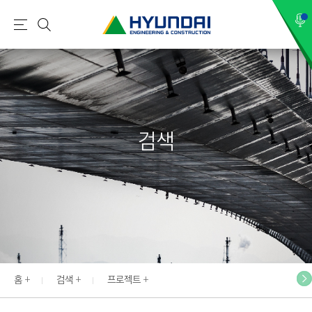
현
메
검
대
뉴
색
건
설
(
H
검색
Y
U
N
D
A
I
:
E
홈
검색
프로젝트
N
G