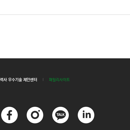
력사 우수기술 제안센터
패밀리사이트
페
인
카
링