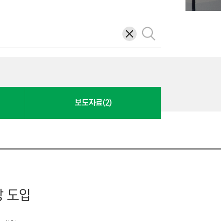
삭
검
제
색
보도자료(2)
장 도입