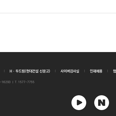
Hㆍ두드림(현대건설 신문고)
사이버감사실
인재채용
협
6293 ㅣ T. 1577-7755
유
네