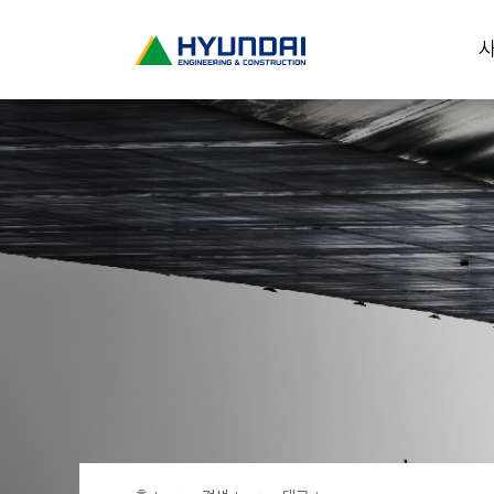
현
사
대
건
설
(
H
Y
U
N
D
A
I
:
E
N