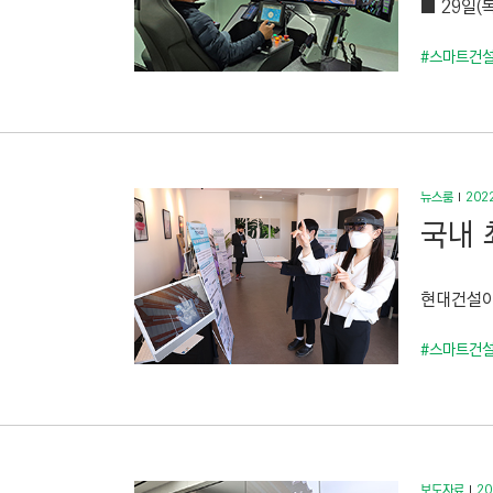
■ 29일(
C
T
#스마트건
I
O
N
)
뉴스룸
2022
국내 
현대건설이 
#스마트건
보도자료
20