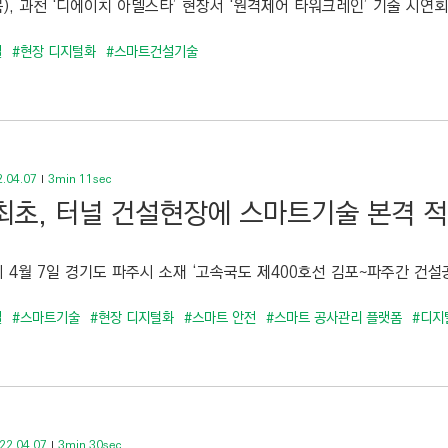
목), 과천 ‘디에이치 아델스타’ 현장서 ‘원격제어 타워크레인’ 기술 시연회
설
#현장 디지털화
#스마트건설기술
.04.07
3min 11sec
최초, 터널 건설현장에 스마트기술 본격 적
4월 7일 경기도 파주시 소재 ‘고속국도 제400호선 김포~파주간 건설공사
설
#스마트기술
#현장 디지털화
#스마트 안전
#스마트 공사관리 플랫폼
#디지
22.04.07
3min 30sec