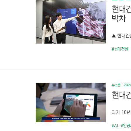
현대건
박차
▲ 현대건
#현대건설
뉴스룸
2020
현대건
과거 10년
#AI
#인공