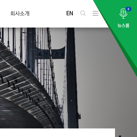
2
EN
회사소개
검
전
색
체
뉴스룸
메
뉴