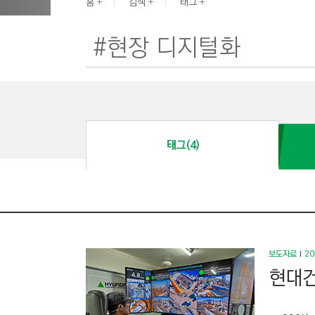
G
홈
검색
태그
I
N
E
E
R
I
N
태그(4)
G
&
C
O
N
S
보도자료
20
T
현대건
R
U