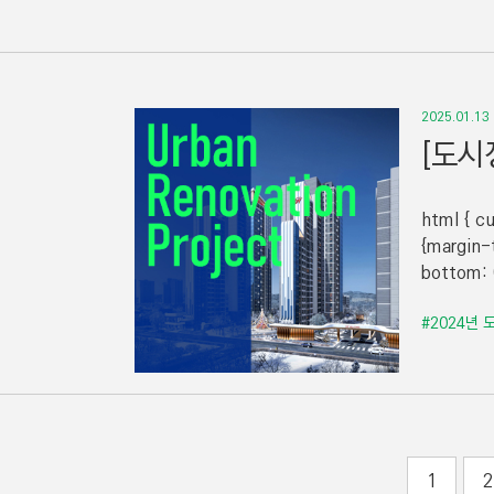
2025.01.13
[도시
html { cu
{margin-
bottom: 
#2024년
1
2