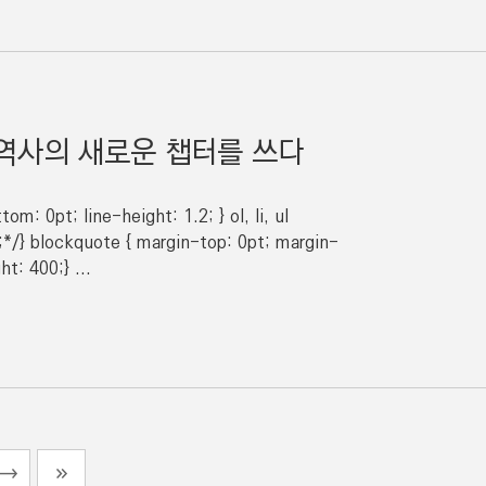
 역사의 새로운 챕터를 쓰다
m: 0pt; line-height: 1.2; } ol, li, ul
;*/} blockquote { margin-top: 0pt; margin-
t: 400;} ...