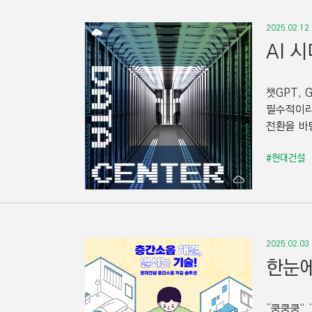
2025.02.12
AI 
챗GPT, 
필수적이라
전환을 바
#현대건설
2025.02.03
한눈에
“쿵쿵쿵”