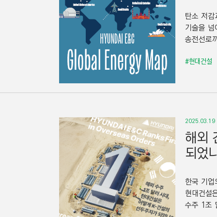
탄소 저감
기술을 넘
송전선로까
#현대건설
2025.03.19
해외 
되었나
한국 기업
현대건설은
수주 1조 