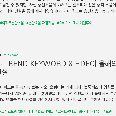
 넘길 수 있지만, 사실 층간소음의 74%*는 발소리와 같은 충격 소음
준이 현대건설을 통해 제시되었습니다. 국내 최초로 층간소음 1등급 바닥
#아파트층간소음
#층간소음 저감기술
#디에이치 대치 에델루이
3min 26sec
25 TREND KEYWORD X HDEC] 올
건설
에 파고든 인공지능·로봇 기술, 출렁이는 세계 경제, 블록버스터 영화를
가운데서 2025년 새해를 맞이했습니다. 이런 격변의 시대 속에서도 슬
 변화를 현대건설의 관점에서 깊이 있게 만나봅니다. *참고 자료: <트렌드 
H트랜스포밍 월&퍼니처
#힐스테이트
#고덕토평대교
#H-네이처가든
#모빈