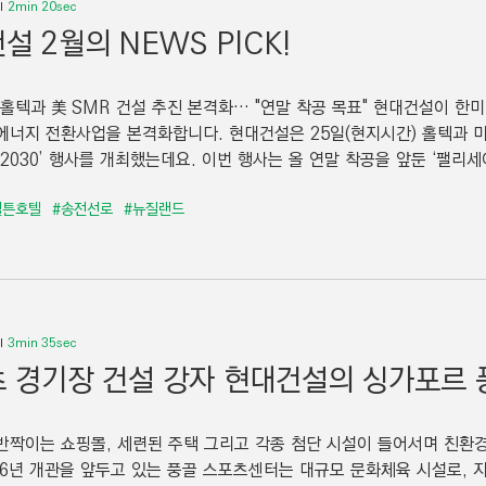
2min 20sec
설 2월의 NEWS PICK!
 홀텍과 美 SMR 건설 추진 본격화… "연말 착공 목표" 현대건설이 한미
에너지 전환사업을 본격화합니다. 현대건설은 25일(현지시간) 홀텍과 
on 2030’ 행사를 개최했는데요. 이번 행사는 올 연말 착공을 앞둔 ‘팰리세이
힐튼호텔
#송전선로
#뉴질랜드
3min 35sec
 경기장 건설 강자 현대건설의 싱가포르
반짝이는 쇼핑몰, 세련된 주택 그리고 각종 첨단 시설이 들어서며 친환
026년 개관을 앞두고 있는 풍골 스포츠센터는 대규모 문화체육 시설로,