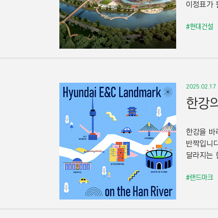
이정표가 
#현대건설
2025.02.17
한강의
한강을 바
반짝입니다
달라지는 
#랜드마크