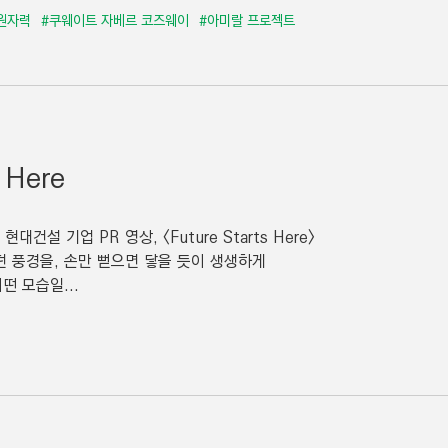
원자력
#쿠웨이트 자베르 코즈웨이
#아미랄 프로젝트
 Here
대건설 기업 PR 영상, <Future Starts Here>
 풍경을, 손만 뻗으면 닿을 듯이 생생하게
 모습일...