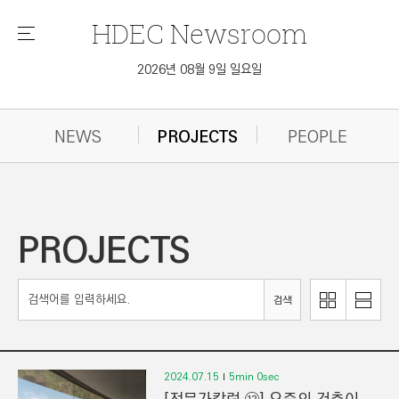
HDEC
Newsroom
메
뉴
2026년 08월 9일 일요일
NEWS
PROJECTS
PEOPLE
PROJECTS
이
리
검색
미
스
지
트
로
로
보
보
2024.07.15
5min 0sec
기
기