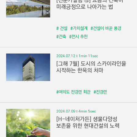
[전문가칼럼 ⑫] 요즘의 건축이
미래긍정으로 나아가는 법
# 건설
#가치설계
#건설이 바꾼 풍경
#건축
#전시 추천
2024.07.12
1min 11sec
[그해 7월] 도시의 스카이라인을
시작하는 한옥의 처마
#여의도 전경련 회관
#전경련
2024.07.09
4min 5sec
[H-네이처가든] 생물다양성
보존을 위한 현대건설의 노력