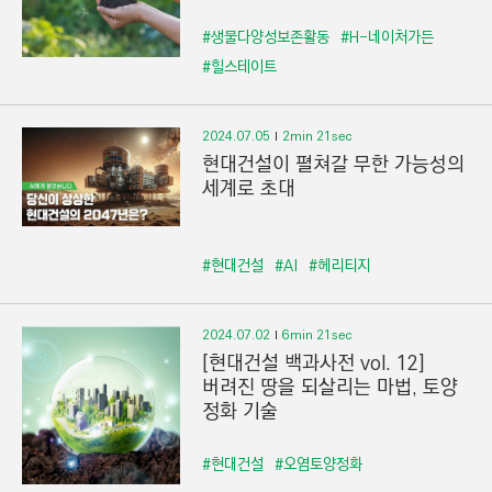
#생물다양성보존활동
#H-네이처가든
#힐스테이트
2024.07.05
2min 21sec
현대건설이 펼쳐갈 무한 가능성의
세계로 초대
#현대건설
#AI
#헤리티지
2024.07.02
6min 21sec
[현대건설 백과사전 vol. 12]
버려진 땅을 되살리는 마법, 토양
정화 기술
#현대건설
#오염토양정화