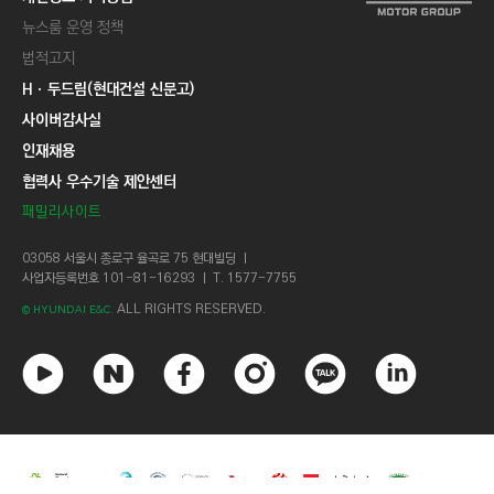
뉴스룸 운영 정책
법적고지
Hㆍ두드림(현대건설 신문고)
사이버감사실
인재채용
협력사 우수기술 제안센터
패밀리사이트
03058 서울시 종로구 율곡로 75 현대빌딩 ㅣ
사업자등록번호 101-81-16293 ㅣ T. 1577-7755
ALL RIGHTS RESERVED.
© HYUNDAI E&C.
유
네
페
인
카
링
튜
이
이
스
카
크
브
버
스
타
오
드