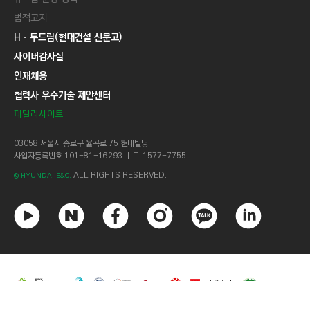
법적고지
Hㆍ두드림(현대건설 신문고)
사이버감사실
인재채용
협력사 우수기술 제안센터
패밀리사이트
03058 서울시 종로구 율곡로 75 현대빌딩 ㅣ
사업자등록번호 101-81-16293 ㅣ T. 1577-7755
ALL RIGHTS RESERVED.
© HYUNDAI E&C.
유
네
페
인
카
링
튜
이
이
스
카
크
브
버
스
타
오
드
북
그
톡
인