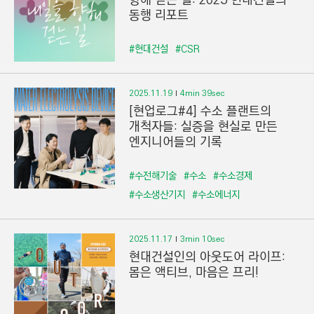
향해 걷는 길: 2025 현대건설의
동행 리포트
#현대건설
#CSR
2025.11.19
4min 39sec
[현업로그#4] 수소 플랜트의
개척자들: 실증을 현실로 만든
엔지니어들의 기록
#수전해기술
#수소
#수소경제
#수소생산기지
#수소에너지
2025.11.17
3min 10sec
현대건설인의 아웃도어 라이프:
몸은 액티브, 마음은 프리!