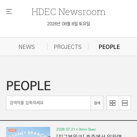
HDEC
Newsroom
메
뉴
2026년 08월 8일 토요일
NEWS
PROJECTS
PEOPLE
PEOPLE
이
리
검색
미
스
지
트
로
로
보
보
2026.07.21
0min 0sec
기
기