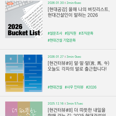
2026.01.30
2min 6sec
[현대공감] 올해 나의 버킷리스트,
현대건설인이 말하는 2026
#설문조사
#임직원
#조직문화
#현대건설 기업문화
2026.01.27
3min 0sec
[현건터뷰#9] 말·말·말(言, 馬, 午)
오늘도 각자의 말로 출근합니다!
#현대건설
#사우 인터뷰
#2026
2025.12.16
3min 57sec
[현건터뷰#8] 더 따뜻한 내일을