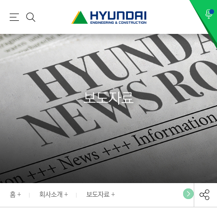
현
메
검
대
뉴
색
건
설
(
H
보도자료
Y
U
N
D
A
I
:
E
홈
회사소개
보도자료
N
G