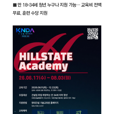
C
■ 만 18~34세 청년 누구나 지원 가능… 교육비 전액
T
무료, 훈련 수당 지원
I
O
N
)