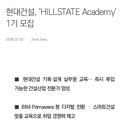
I
현대건설, ‘HILLSTATE Academy’
N
E
1기 모집
E
R
2026.07.02
2min 0sec
I
N
G
&
C
■ 현대건설 기획·설계 실무형 교육… 즉시 투입
O
가능한 건설산업 전문가 양성
N
S
T
■ BIM·Primavera 등 디지털 전환 ‧ 스마트건설
R
맞춤 교육으로 취업 경쟁력 제고
U