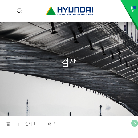
현
메
검
대
뉴
색
건
설
(
H
검색
Y
U
N
D
A
I
:
E
홈
검색
태그
N
G