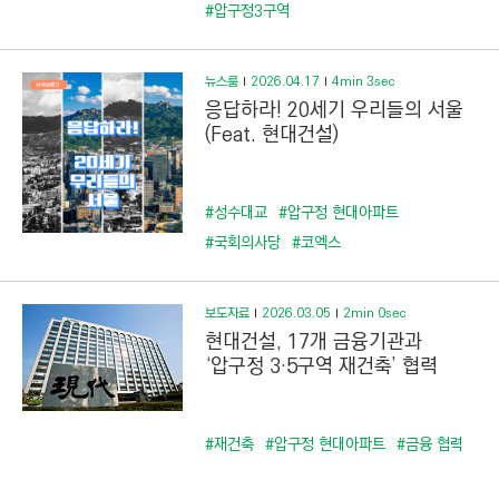
C
#압구정3구역
T
I
뉴스룸
2026.04.17
4min 3sec
O
응답하라! 20세기 우리들의 서울
N
(Feat. 현대건설)
)
#성수대교
#압구정 현대아파트
#국회의사당
#코엑스
보도자료
2026.03.05
2min 0sec
현대건설, 17개 금융기관과
‘압구정 3·5구역 재건축’ 협력
#재건축
#압구정 현대아파트
#금융 협력