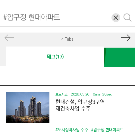
I
N
삭
검
E
제
색
E
R
4 Tabs
I
N
태그(17)
G
&
C
O
N
보도자료
2026.05.26
0min 30sec
현대건설, 압구정3구역
S
재건축사업 수주
T
R
U
#도시정비사업 수주
#압구정 현대아파트