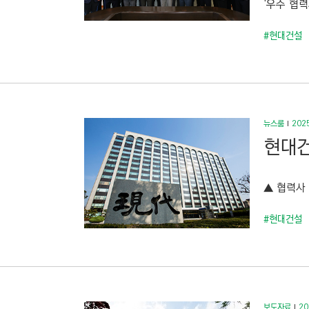
‘우수 협력
C
T
#현대건설
I
O
N
)
뉴스룸
2025
현대건
▲ 협력사 
#현대건설
보도자료
20