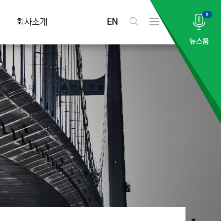
2
EN
회사소개
검
전
색
체
뉴스룸
메
뉴