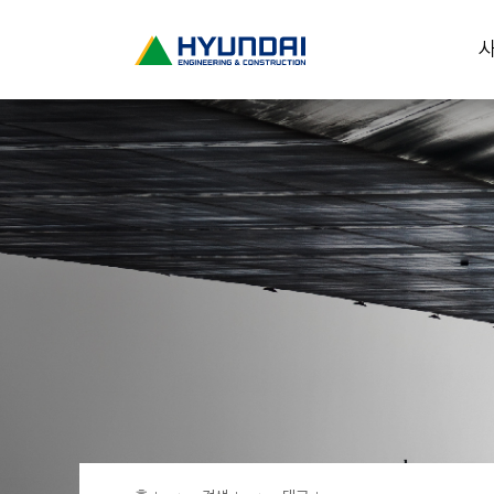
현
사
대
건
설
(
H
Y
U
N
D
A
I
:
E
N