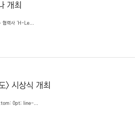
미나 개최
력사 ‘H-Le...
도> 시상식 개최
tom: 0pt; line-...