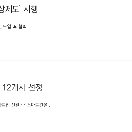
상제도’ 시행
도입 ▲ 협력...
 12개사 선정
개 스타트업 선발 … 스마트건설...