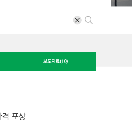
삭
검
제
색
보도자료(10)
파격 포상