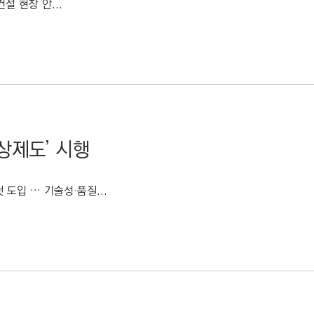
설 현장 안...
상제도’ 시행
도입 … 기술성·품질...