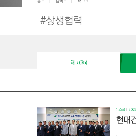
G
홈
검색
태그
I
N
E
E
R
I
N
태그(35)
G
&
C
O
N
S
뉴스룸
2025
T
현대건
R
U