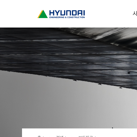
현
사
대
건
설
(
H
Y
U
N
D
A
I
:
E
N