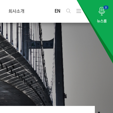
2
EN
회사소개
검
전
색
체
뉴스룸
메
뉴