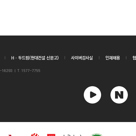
Hㆍ두드림(현대건설 신문고)
사이버감사실
인재채용
협
6293 ㅣ T. 1577-7755
유
네
튜
이
브
버