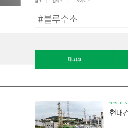
G
홈
검색
보도자료
I
N
E
E
R
I
N
태그(4)
G
&
C
O
N
S
2025.10.15
T
현대건
R
U