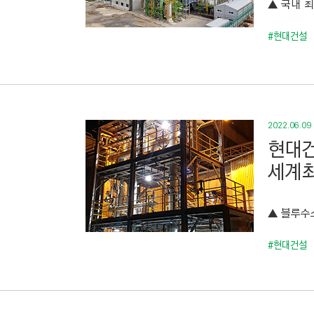
▲ 국내 최
C
T
#현대건설
I
O
N
)
2022.06.09
현대건
세계최
▲ 블루수
#현대건설