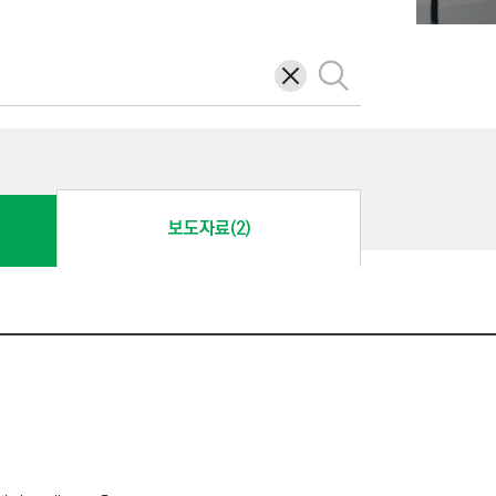
삭
검
제
색
보도자료(2)