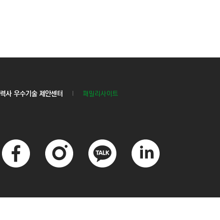
력사 우수기술 제안센터
패밀리사이트
페
인
카
링
이
스
카
크
스
타
오
드
북
그
톡
인