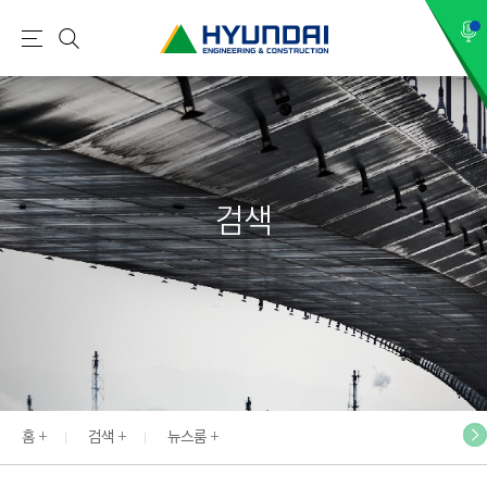
현
메
검
대
뉴
색
건
설
(
H
검색
Y
U
N
D
A
I
:
E
홈
검색
뉴스룸
N
G