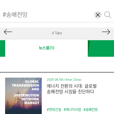
I
N
삭
검
E
제
색
E
R
4 Tabs
I
N
뉴스룸(1)
G
&
C
O
N
2025.04.09
4min 23sec
에너지 전환의 시대: 글로벌
S
송배전망 시장을 진단하다
T
R
U
#현대건설
#에너지사업
#송배전망