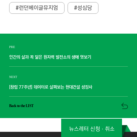
#런던베이글뮤지엄
#성심당
PRE
인간의 삶과 꼭 닮은 원자력 발전소의 생애 엿보기
NEXT
[창립 77주년] 데이터로 살펴보는 현대건설 성장사
Back to the LIST
뉴스레터 신청ㆍ취소