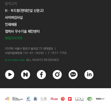
법적고지
Hㆍ두드림(현대건설 신문고)
사이버감사실
인재채용
협력사 우수기술 제안센터
패밀리사이트
03058 서울시 종로구 율곡로 75 현대빌딩 ㅣ
사업자등록번호 101-81-16293 ㅣ T. 1577-7755
ALL RIGHTS RESERVED.
© HYUNDAI E&C.
유
네
페
인
카
링
튜
이
이
스
카
크
브
버
스
타
오
드
북
그
톡
인
램