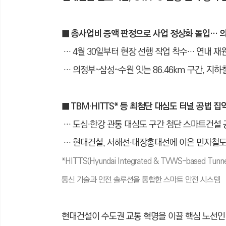
■ 총사업비 증액 판정으로 사업 정상화 돌입… 
… 4월 30일부터 현장 선행 작업 착수… 연내 재
… 의정부~삼성~수원 잇는 86.46km 구간, 지
■ TBM·HITTS* 등 최첨단 대심도 터널 공법 
… 도심·한강 관통 대심도 구간 첨단 스마트건설 
… 현대건설, 서해선·대장홍대선에 이은 민자철도
*HITTS(Hyundai Integrated & TVWS-based 
통신 기술과 안전 솔루션을 통합한 스마트 안전 시스템
현대건설이 수도권 교통 혁명을 이끌 핵심 노선인 