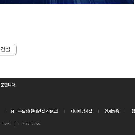
트건설
충분합니다.
Hㆍ두드림(현대건설 신문고)
사이버감사실
인재채용
협
6293 ㅣ T. 1577-7755