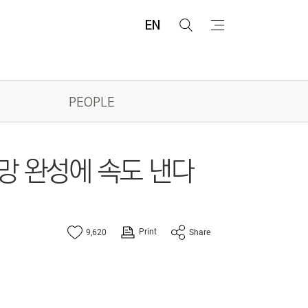
EN
검
메
색
뉴
PEOPLE
통망 완성에 속도 낸다
Print
9,620
Share