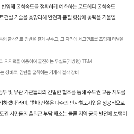
건을 반영해 굴착속도를 정확하게 예측하는 로드헤더 굴착속도
트건설 기술을 총망라해 안전과 품질 향상에 총력을 기울일
): 대형 원통형 굴착기로 암반을 잘게 부수고, 그 자리에 세그먼트를 조립해 터널을
e): 암반의 지지력을 이용하여 굴진하는 무실드(개방형) TBM
사용되는 장비로, 암반을 굴착하는 기계식 절삭 장비
정부 및 유관 기관들과의 긴밀한 협조를 통해 수도권 교통 지도를
을 기하겠다”라며, “현대건설은 다수의 민자철도사업을 성공적으로
도권 시민들의 출퇴근 부담 해소는 물론 지역 균등 발전에 보탬이