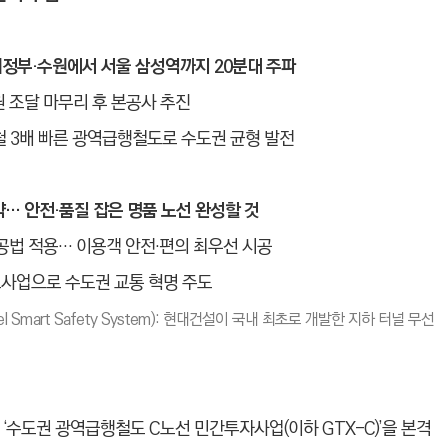
의정부·수원에서 서울 삼성역까지 20분대 주파
원 조달 마무리 후 본공사 추진
하철 3배 빠른 광역급행철도로 수도권 균형 발전
집약… 안전·품질 잡은 명품 노선 완성할 것
공법 적용… 이용객 안전·편의 최우선 시공
사업으로 수도권 교통 혁명 주도
Tunnel Smart Safety System): 현대건설이 국내 최초로 개발한 지하 터널 무선
‘수도권 광역급행철도 C노선 민간투자사업(이하 GTX-C)’을 본격