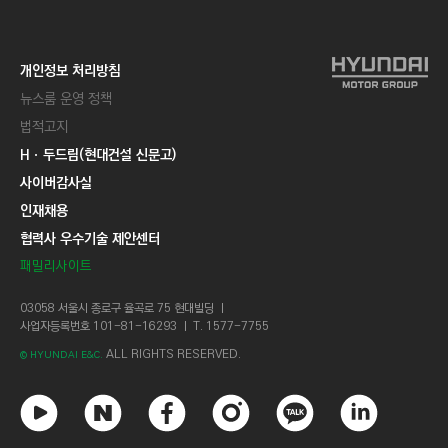
개인정보 처리방침
뉴스룸 운영 정책
법적고지
Hㆍ두드림(현대건설 신문고)
사이버감사실
인재채용
협력사 우수기술 제안센터
패밀리사이트
03058 서울시 종로구 율곡로 75 현대빌딩 ㅣ
사업자등록번호 101-81-16293 ㅣ T. 1577-7755
ALL RIGHTS RESERVED.
© HYUNDAI E&C.
유
네
페
인
카
링