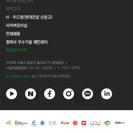
뉴스룸 운영 정책
법적고지
Hㆍ두드림(현대건설 신문고)
사이버감사실
인재채용
협력사 우수기술 제안센터
패밀리사이트
03058 서울시 종로구 율곡로 75 현대빌딩 ㅣ
사업자등록번호 101-81-16293 ㅣ T. 1577-7755
ALL RIGHTS RESERVED.
© HYUNDAI E&C.
유
네
페
인
카
링
튜
이
이
스
카
크
브
버
스
타
오
드
북
그
톡
인