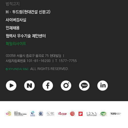
법적고지
Hㆍ두드림(현대건설 신문고)
사이버감사실
인재채용
협력사 우수기술 제안센터
패밀리사이트
03058 서울시 종로구 율곡로 75 현대빌딩 ㅣ
사업자등록번호 101-81-16293 ㅣ T. 1577-7755
ALL RIGHTS RESERVED.
© HYUNDAI E&C.
유
네
페
인
카
링
튜
이
이
스
카
크
브
버
스
타
오
드
북
그
톡
인
램