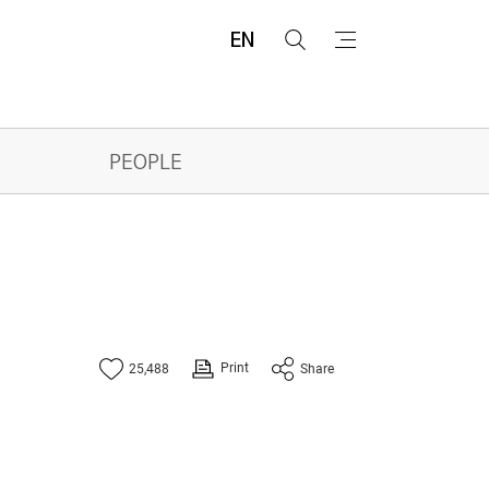
EN
검
메
색
뉴
PEOPLE
Print
25,488
Share