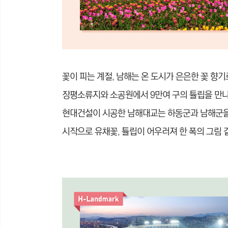
꽃이 피는 계절, 남해는 온 도시가 은은한 꽃 향
장평소류지와 소공원에서 9만여 구의 튤립을 만나
현대건설이 시공한 남해대교는 하동군과 남해군을 
시작으로 유채꽃, 튤립이 어우러져 한 폭의 그림