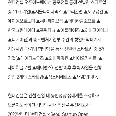
현대건설 오픈이노베이션 공모전을 통해 선발한 스타트업
중 11개 기업(▲서울다이나믹스 ▲브리콘랩 ▲도구공간 ▲
에이엠오토노미 ▲써니웨이브텍 ▲더미라클소프트 ▲
한국그린데이터 ▲프릭테크 ▲어플레이즈 ▲하이코어테크
▲디에이랩)과 중소벤처기업부 주관의 창업도약패키지
지원사업 ‘대기업 협업형’을 통해 선발한 스타트업 중 5개
기업(▲데이터노우즈 ▲와이파워원 ▲바이오커넥트, ▲
제이치글로벌 ▲에이랩스), 선발 이후 후속 사업을 진행
중인 2개의 스타트업(▲식스티헤르츠 ▲새임)입니다.
현대건설은 건설 산업 내 동반성장 생태계를 조성하고
오픈이노베이션 기반의 사내 혁신을 추진하고자
2022년부터 ‘현대건설 x Seoul Startup Open