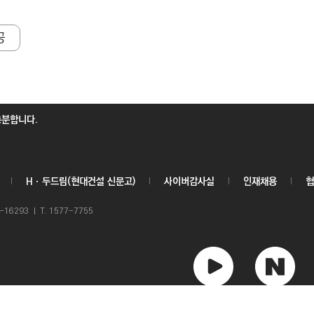
공
충분합니다.
Hㆍ두드림(현대건설 신문고)
사이버감사실
인재채용
협
6293 ㅣ T. 1577-7755
유
네