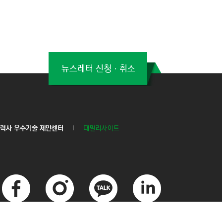
뉴스레터 신청ㆍ취소
력사 우수기술 제안센터
패밀리사이트
페
인
카
링