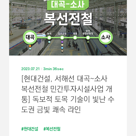
기
2023.07.21
3min 36sec
[현대건설, 서해선 대곡~소사
복선전철 민간투자시설사업 개
통] 독보적 토목 기술이 빛난 수
도권 금빛 쾌속 라인
#현대건설
#복선전철